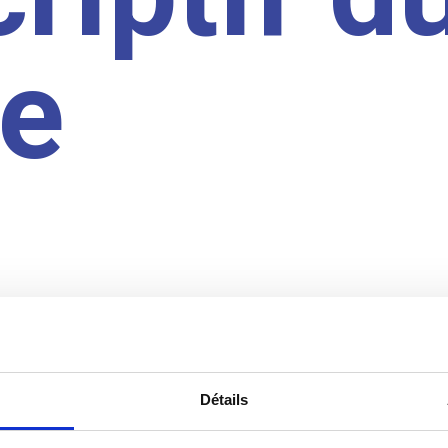
te
Détails