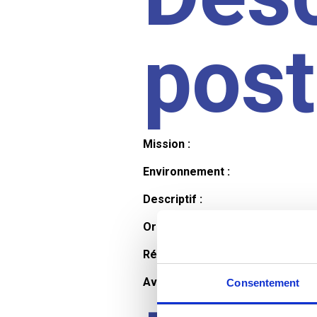
pos
Mission :
Environnement :
Descriptif :
Organisation et horaires :
Rémunération :
Avantages :
Consentement