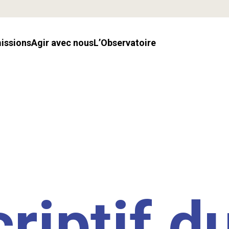
missions
Agir avec nous
l’Observatoire
riptif d