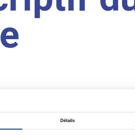
te
Détails