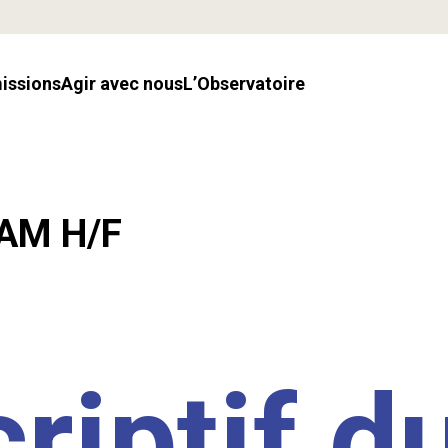
missions
Agir avec nous
l’Observatoire
LAM H/F
riptif d