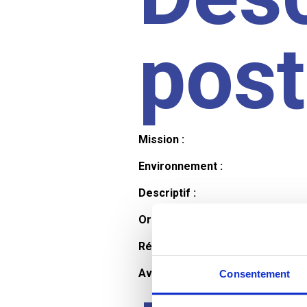
pos
Mission :
Environnement :
Descriptif :
Organisation et horaires :
Rémunération :
Avantages :
Consentement