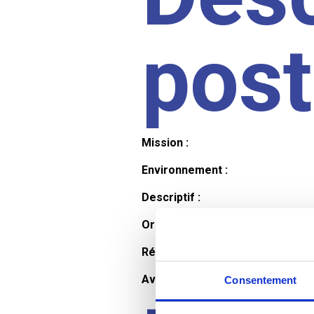
pos
Mission :
Environnement :
Descriptif :
Organisation et horaires :
Rémunération :
Avantages :
Consentement