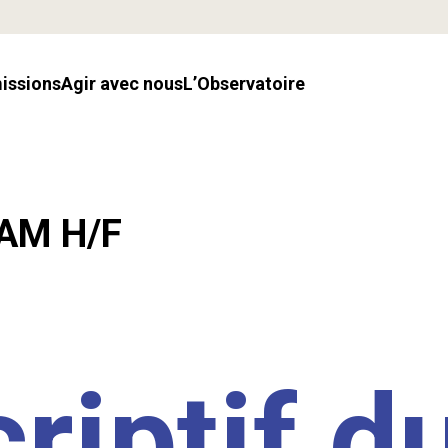
missions
Agir avec nous
l’Observatoire
LAM H/F
riptif d