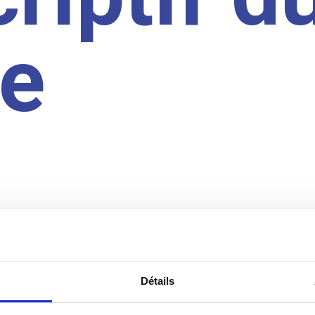
te
Détails