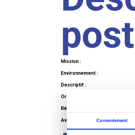
pos
Mission :
Environnement :
Descriptif :
Organisation et horaires :
Rémunération :
Avantages :
Consentement