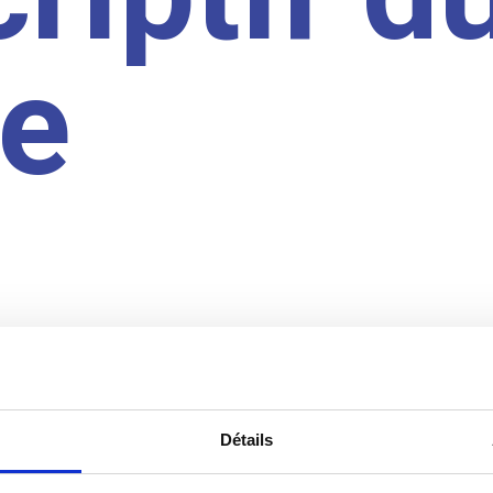
te
Détails