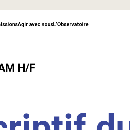
missions
Agir avec nous
l’Observatoire
LAM H/F
riptif d