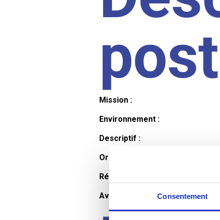
pos
Mission :
Environnement :
Descriptif :
Organisation et horaires :
Rémunération :
Avantages :
Consentement