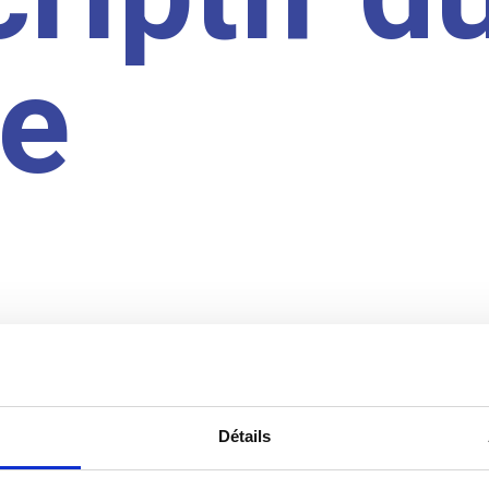
te
Détails