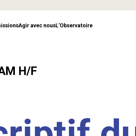
missions
Agir avec nous
l’Observatoire
LAM H/F
riptif d