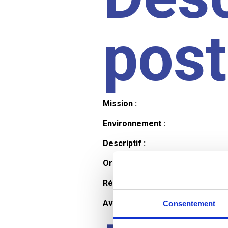
pos
Mission :
Environnement :
Descriptif :
Organisation et horaires :
Rémunération :
Avantages :
Consentement