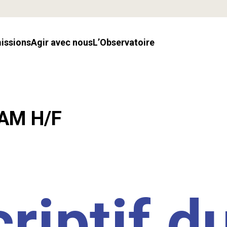
missions
Agir avec nous
l’Observatoire
LAM H/F
riptif d