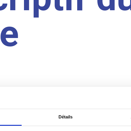
te
Détails