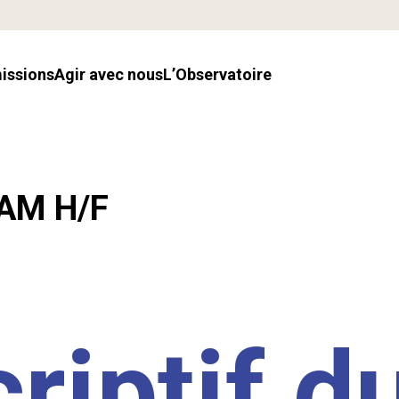
missions
Agir avec nous
l’Observatoire
LAM H/F
riptif d