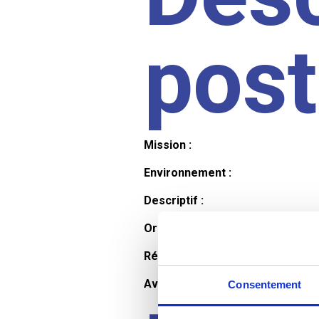
pos
Mission :
Environnement :
Descriptif :
Organisation et horaires :
Rémunération :
Avantages :
Consentement