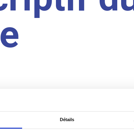
te
Détails