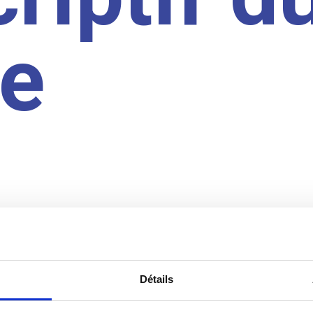
te
Détails