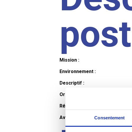
pos
Mission :
Environnement :
Descriptif :
Organisation et horaires :
Rémunération :
Avantages :
Consentement