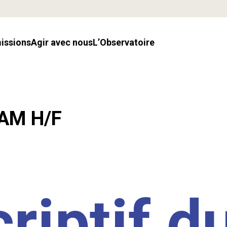
missions
Agir avec nous
l’Observatoire
LAM H/F
riptif d