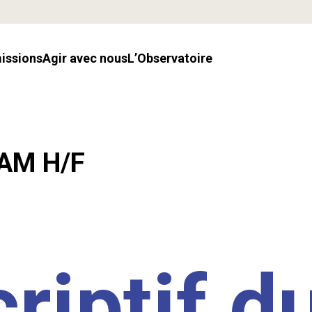
missions
Agir avec nous
l’Observatoire
LAM H/F
riptif d