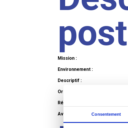
pos
Mission :
Environnement :
Descriptif :
Organisation et horaires :
Rémunération :
Avantages :
Consentement