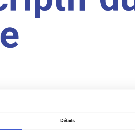
te
Détails