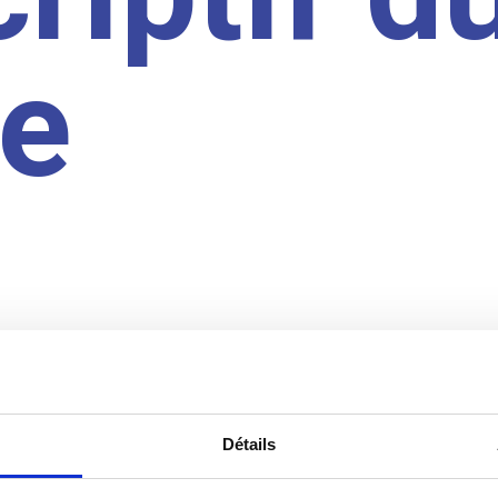
te
Détails