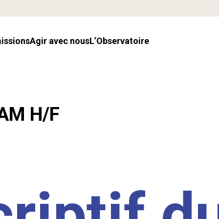
missions
Agir avec nous
l’Observatoire
LAM H/F
riptif d