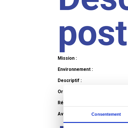
pos
Mission :
Environnement :
Descriptif :
Organisation et horaires :
Rémunération :
Avantages :
Consentement