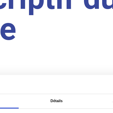
te
Détails