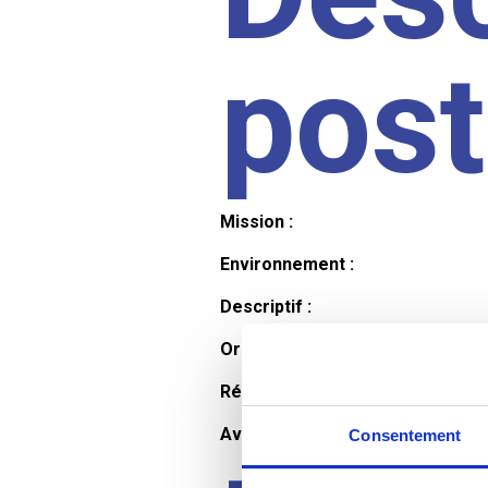
pos
Mission :
Environnement :
Descriptif :
Organisation et horaires :
Rémunération :
Avantages :
Consentement