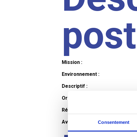
pos
Mission :
Environnement :
Descriptif :
Organisation et horaires :
Rémunération :
Avantages :
Consentement