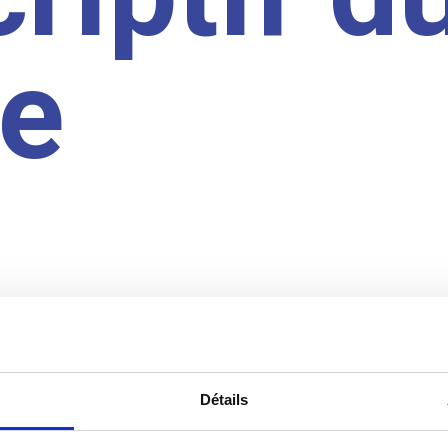
te
Détails