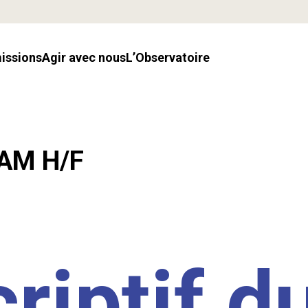
missions
Agir avec nous
l’Observatoire
LAM H/F
riptif d