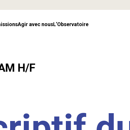
missions
Agir avec nous
l’Observatoire
LAM H/F
riptif d