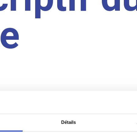
te
Détails