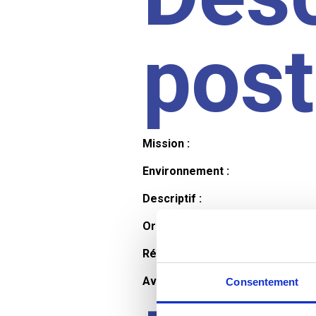
pos
Mission :
Environnement :
Descriptif :
Organisation et horaires :
Rémunération :
Avantages :
Consentement