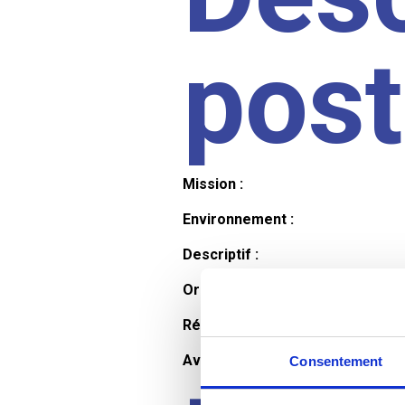
pos
Mission :
Environnement :
Descriptif :
Organisation et horaires :
Rémunération :
Avantages :
Consentement