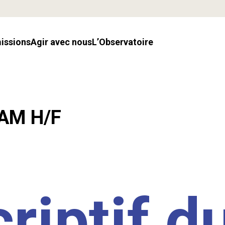
missions
Agir avec nous
l’Observatoire
LAM H/F
riptif d