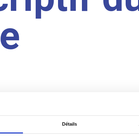
te
Détails