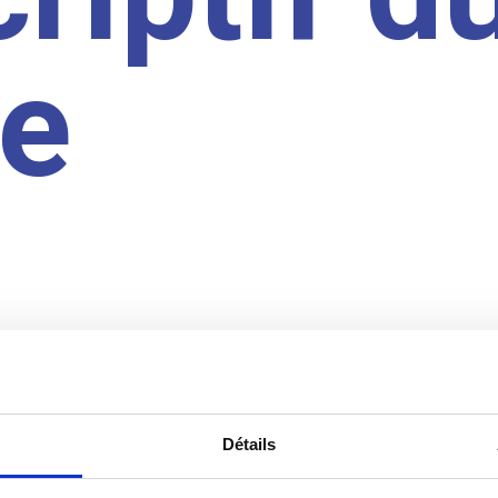
te
Détails