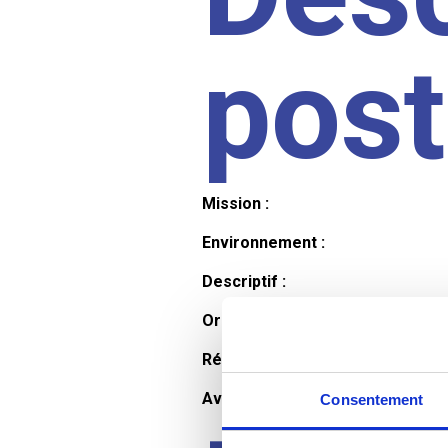
pos
Mission :
Environnement :
Descriptif :
Organisation et horaires :
Rémunération :
Avantages :
Consentement