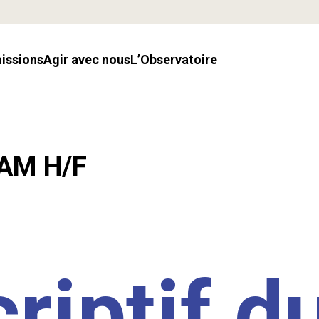
missions
Agir avec nous
l’Observatoire
LAM H/F
riptif d