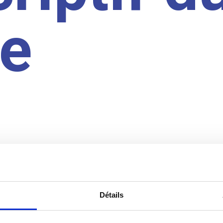
te
Détails