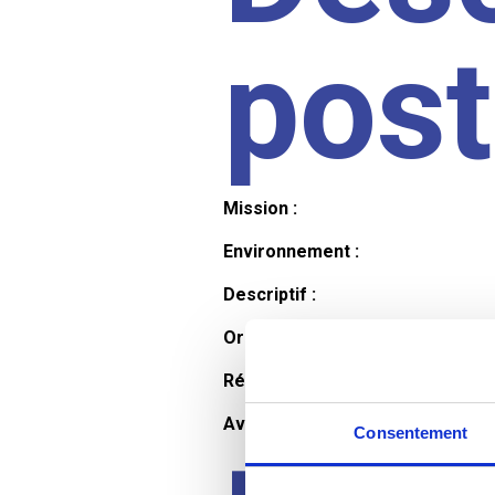
pos
Mission :
Environnement :
Descriptif :
Organisation et horaires :
Rémunération :
Avantages :
Consentement