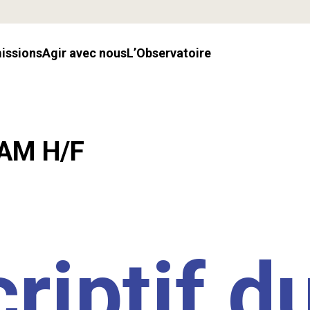
missions
Agir avec nous
l’Observatoire
LAM H/F
riptif d