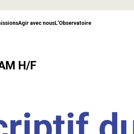
missions
Agir avec nous
l’Observatoire
LAM H/F
riptif d