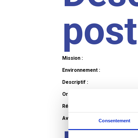
pos
Mission :
Environnement :
Descriptif :
Organisation et horaires :
Rémunération :
Avantages :
Consentement