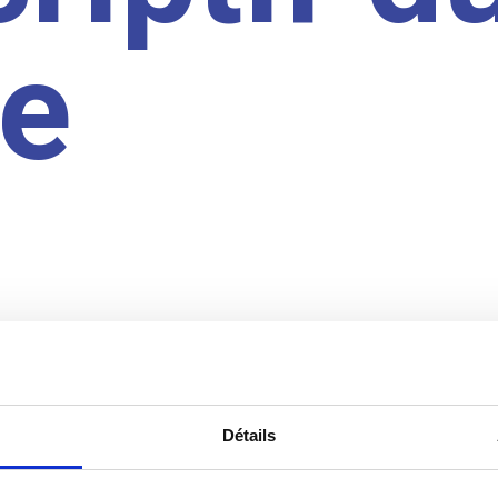
te
Détails