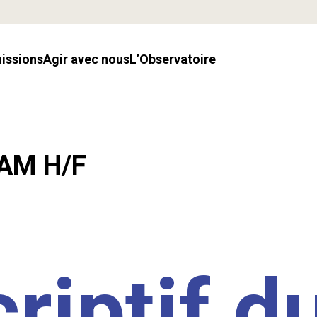
missions
Agir avec nous
l’Observatoire
LAM H/F
riptif d