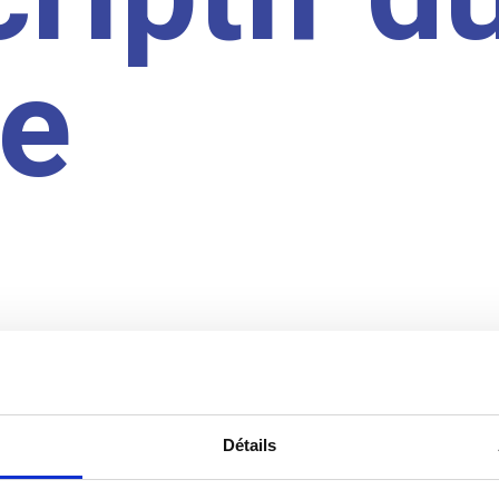
te
Détails