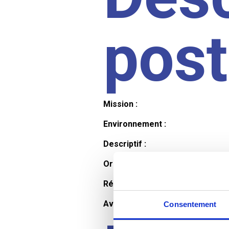
pos
Mission :
Environnement :
Descriptif :
Organisation et horaires :
Rémunération :
Avantages :
Consentement