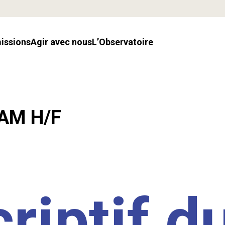
missions
Agir avec nous
l’Observatoire
LAM H/F
riptif d