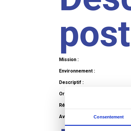
pos
Mission :
Environnement :
Descriptif :
Organisation et horaires :
Rémunération :
Avantages :
Consentement