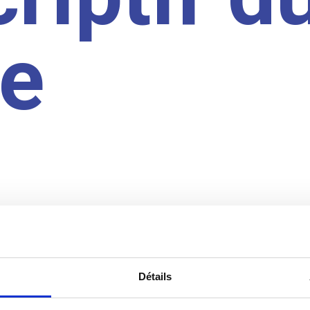
te
Détails