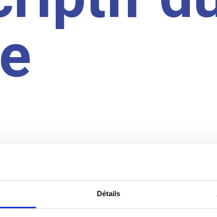
te
Détails