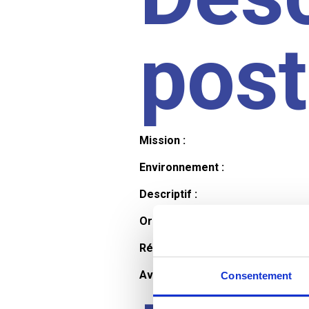
pos
Mission :
Environnement :
Descriptif :
Organisation et horaires :
Rémunération :
Avantages :
Consentement