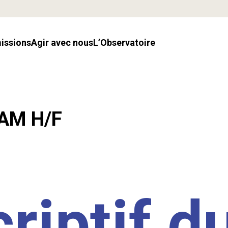
missions
Agir avec nous
l’Observatoire
LAM H/F
riptif d