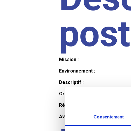
pos
Mission :
Environnement :
Descriptif :
Organisation et horaires :
Rémunération :
Avantages :
Consentement