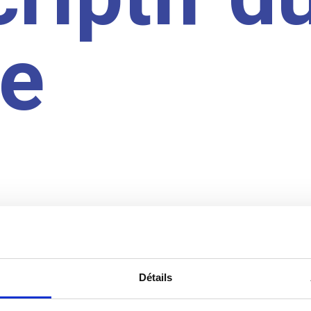
te
Détails