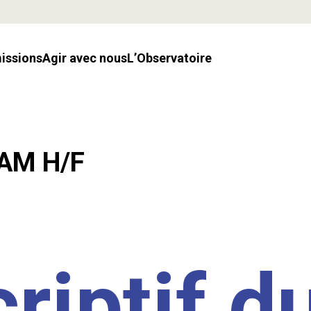
missions
Agir avec nous
l’Observatoire
LAM H/F
riptif d