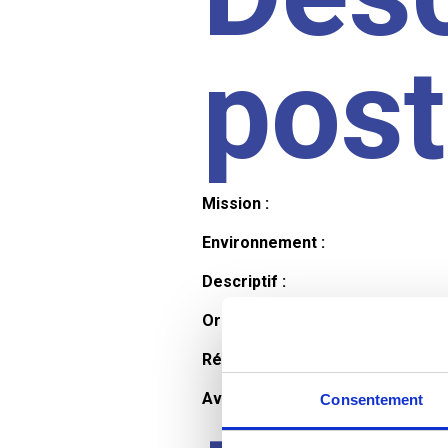
pos
Mission :
Environnement :
Descriptif :
Organisation et horaires :
Rémunération :
Avantages :
Consentement