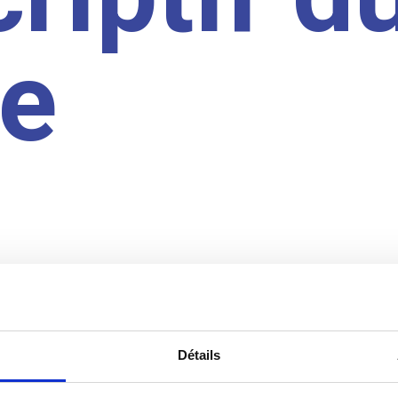
te
Détails