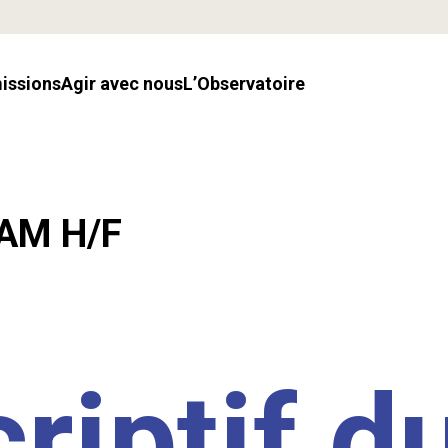
missions
Agir avec nous
l’Observatoire
LAM H/F
riptif d