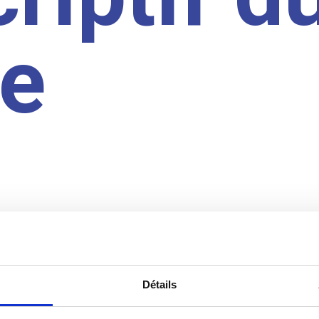
te
Détails