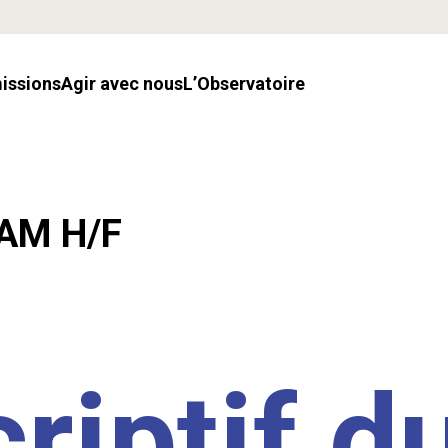
missions
Agir avec nous
l’Observatoire
LAM H/F
riptif d