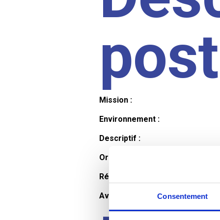
pos
Mission :
Environnement :
Descriptif :
Organisation et horaires :
Rémunération :
Avantages :
Consentement