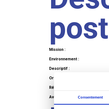
pos
Mission :
Environnement :
Descriptif :
Organisation et horaires :
Rémunération :
Avantages :
Consentement