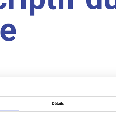
te
Détails