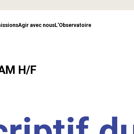
missions
Agir avec nous
l’Observatoire
LAM H/F
riptif d