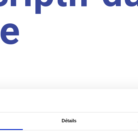
te
Détails