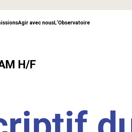
missions
Agir avec nous
l’Observatoire
LAM H/F
riptif d