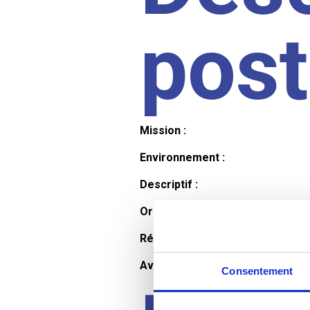
pos
Mission :
Environnement :
Descriptif :
Organisation et horaires :
Rémunération :
Avantages :
Consentement