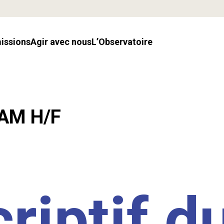
missions
Agir avec nous
l’Observatoire
LAM H/F
riptif d