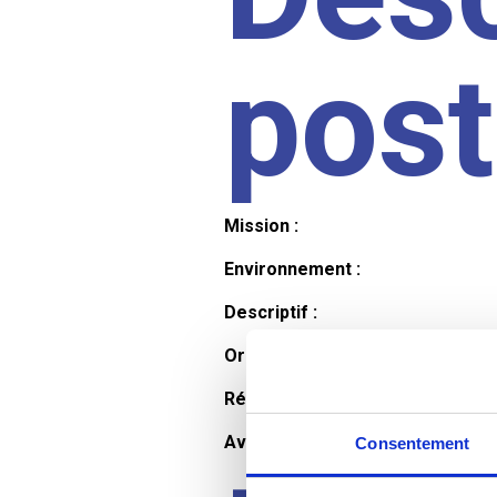
pos
Mission :
Environnement :
Descriptif :
Organisation et horaires :
Rémunération :
Avantages :
Consentement