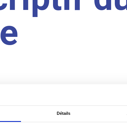
te
Détails