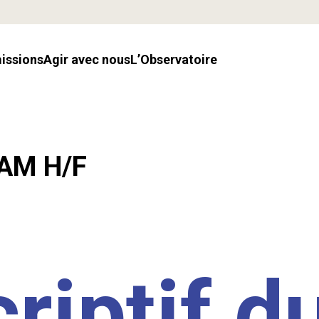
missions
Agir avec nous
l’Observatoire
LAM H/F
riptif d