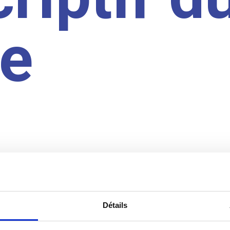
te
Détails