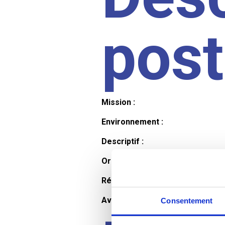
pos
Mission :
Environnement :
Descriptif :
Organisation et horaires :
Rémunération :
Avantages :
Consentement