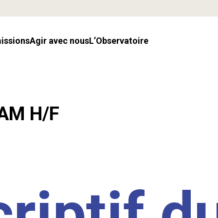
missions
Agir avec nous
l’Observatoire
LAM H/F
riptif d