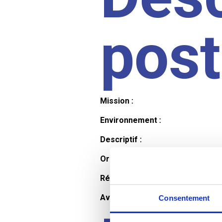
pos
Mission :
Environnement :
Descriptif :
Organisation et horaires :
Rémunération :
Avantages :
Consentement