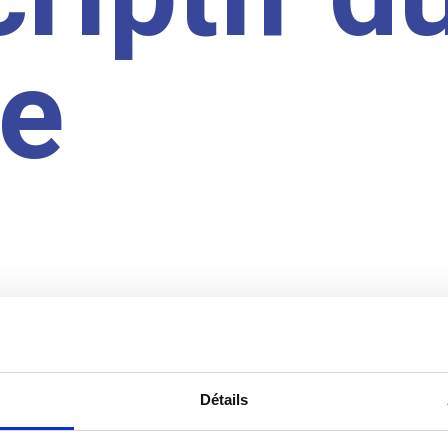
te
Détails