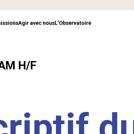
missions
Agir avec nous
l’Observatoire
LAM H/F
riptif d