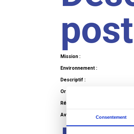
pos
Mission :
Environnement :
Descriptif :
Organisation et horaires :
Rémunération :
Avantages :
Consentement