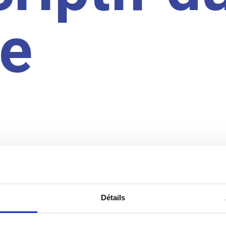
te
Détails