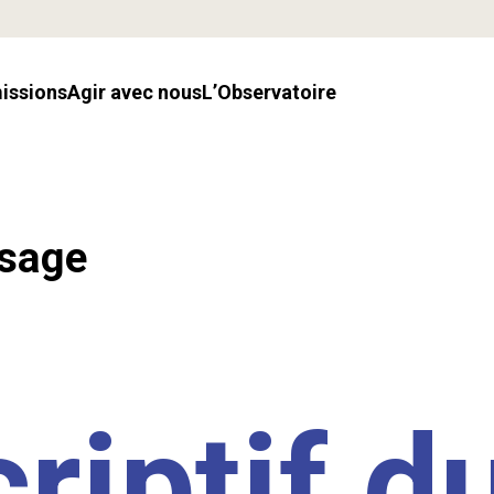
missions
Agir avec nous
l’Observatoire
ssage
riptif d