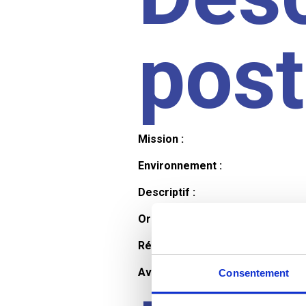
pos
Mission :
Environnement :
Descriptif :
Organisation et horaires :
Rémunération :
Avantages :
Consentement