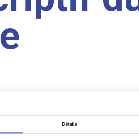
te
Détails