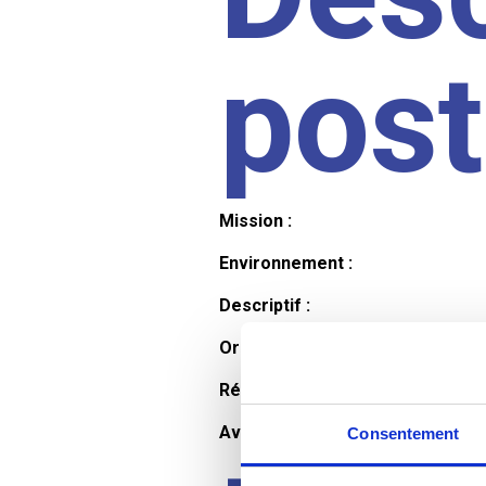
pos
Mission :
Environnement :
Descriptif :
Organisation et horaires :
Rémunération :
Avantages :
Consentement