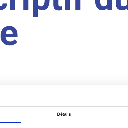
te
Détails