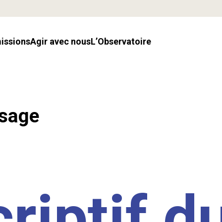
missions
Agir avec nous
l’Observatoire
ssage
riptif d