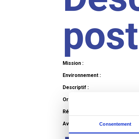
pos
Mission :
Environnement :
Descriptif :
Organisation et horaires :
Rémunération :
Avantages :
Consentement