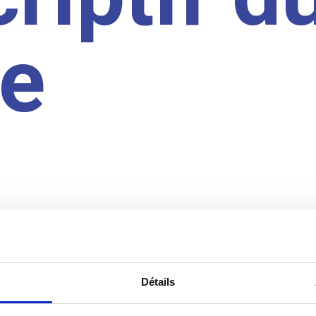
te
Détails