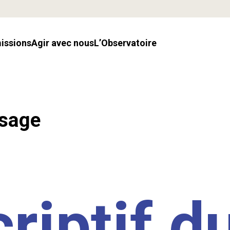
missions
Agir avec nous
l’Observatoire
ssage
riptif d