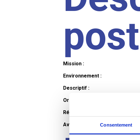
pos
Mission :
Environnement :
Descriptif :
Organisation et horaires :
Rémunération :
Avantages :
Consentement