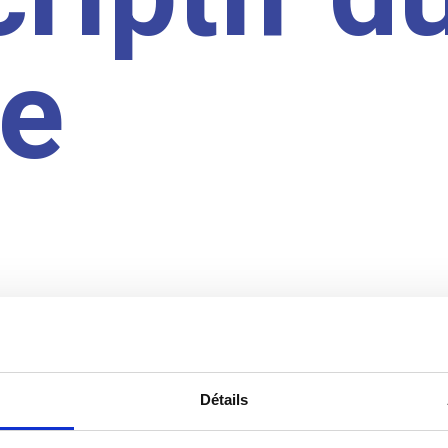
te
Détails