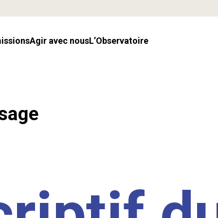
missions
Agir avec nous
l’Observatoire
ssage
riptif d