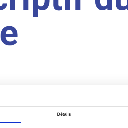
te
Détails