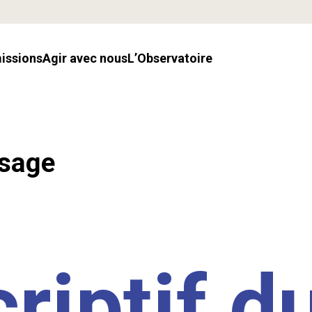
missions
Agir avec nous
l’Observatoire
ssage
riptif d