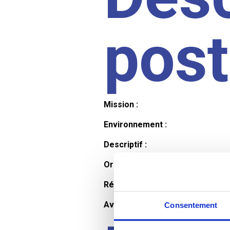
pos
Mission :
Environnement :
Descriptif :
Organisation et horaires :
Rémunération :
Avantages :
Consentement