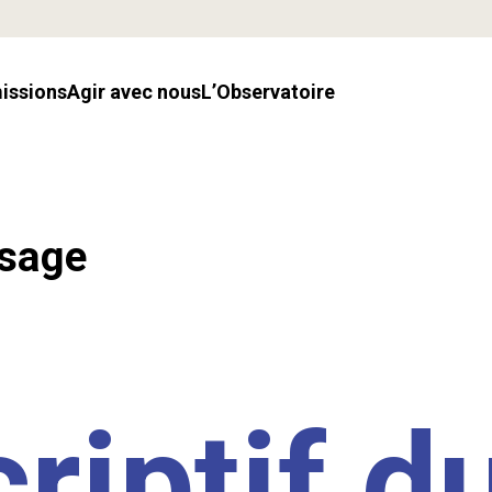
missions
Agir avec nous
l’Observatoire
ssage
riptif d