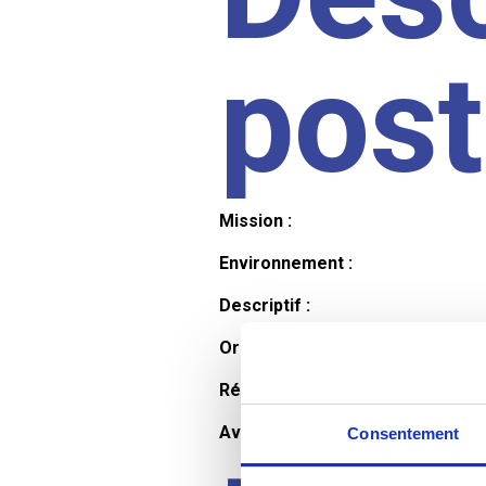
pos
Mission :
Environnement :
Descriptif :
Organisation et horaires :
Rémunération :
Avantages :
Consentement