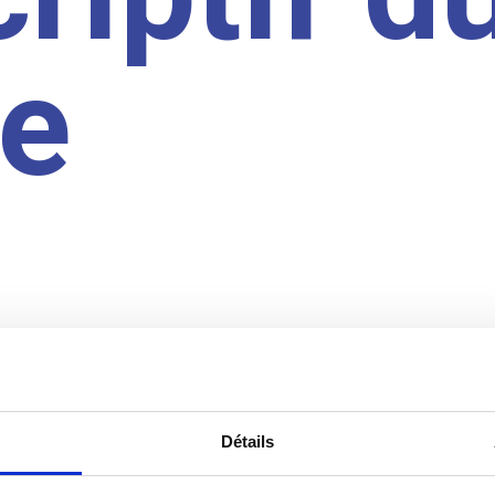
te
Détails