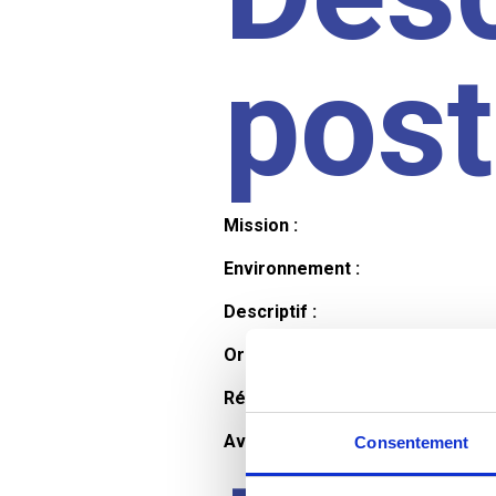
pos
Mission :
Environnement :
Descriptif :
Organisation et horaires :
Rémunération :
Avantages :
Consentement