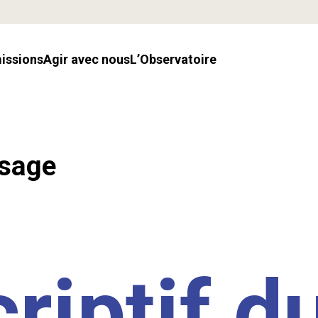
missions
Agir avec nous
l’Observatoire
ssage
riptif d