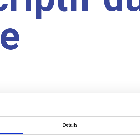
te
Détails