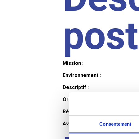
pos
Mission :
Environnement :
Descriptif :
Organisation et horaires :
Rémunération :
Avantages :
Consentement