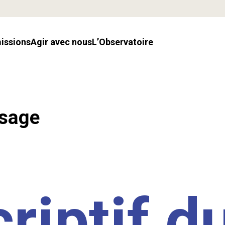
missions
Agir avec nous
l’Observatoire
ssage
riptif d