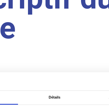
te
Détails