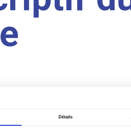
te
Détails