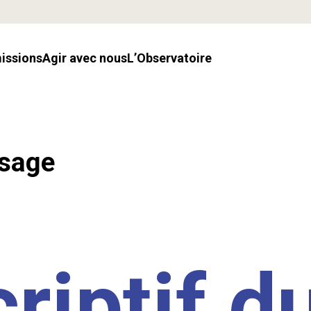
missions
Agir avec nous
l’Observatoire
ssage
riptif d