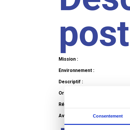
pos
Mission :
Environnement :
Descriptif :
Organisation et horaires :
Rémunération :
Avantages :
Consentement