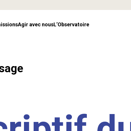
missions
Agir avec nous
l’Observatoire
ssage
riptif d