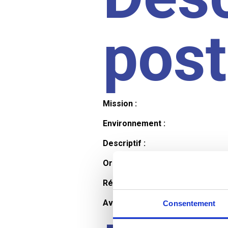
pos
Mission :
Environnement :
Descriptif :
Organisation et horaires :
Rémunération :
Avantages :
Consentement