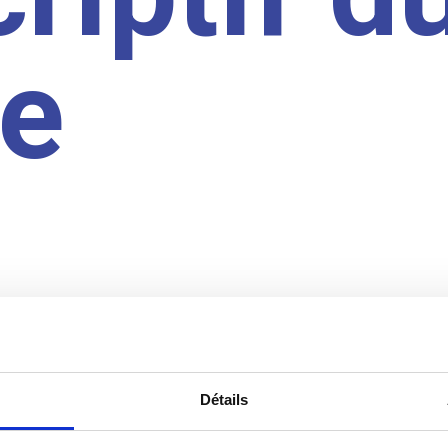
te
Détails