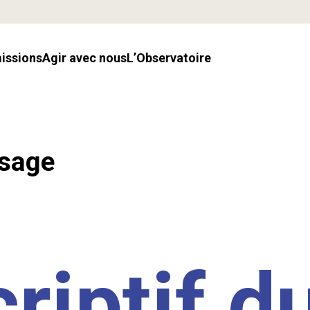
missions
Agir avec nous
l’Observatoire
ssage
riptif d