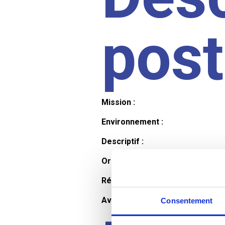
pos
Mission :
Environnement :
Descriptif :
Organisation et horaires :
Rémunération :
Avantages :
Consentement