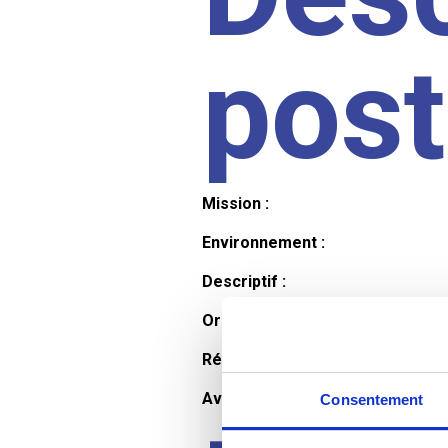
pos
Mission :
Environnement :
Descriptif :
Organisation et horaires :
Rémunération :
Avantages :
Consentement