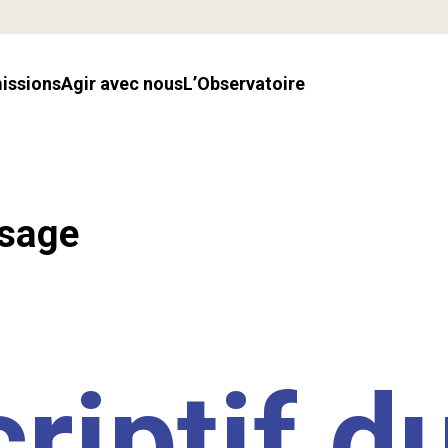
missions
Agir avec nous
l’Observatoire
ssage
riptif d