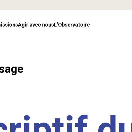
missions
Agir avec nous
l’Observatoire
ssage
riptif d