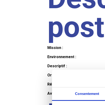
pos
Mission :
Environnement :
Descriptif :
Organisation et horaires :
Rémunération :
Avantages :
Consentement