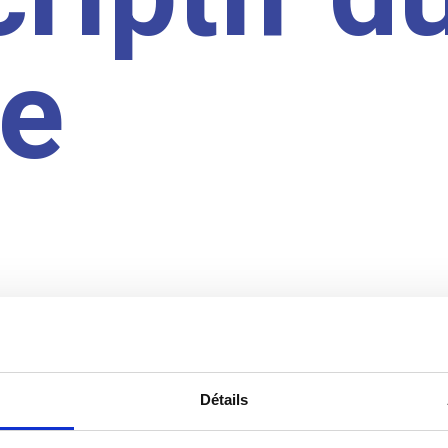
te
Détails