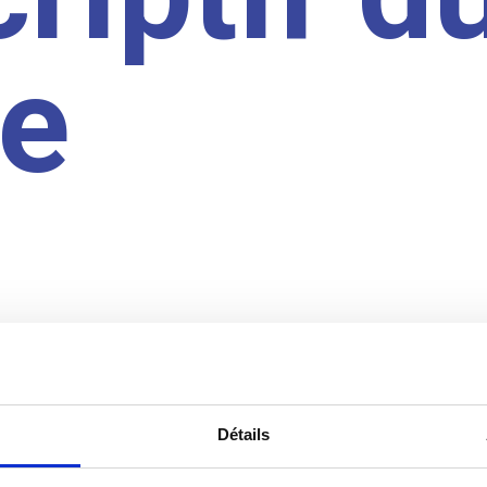
te
Détails