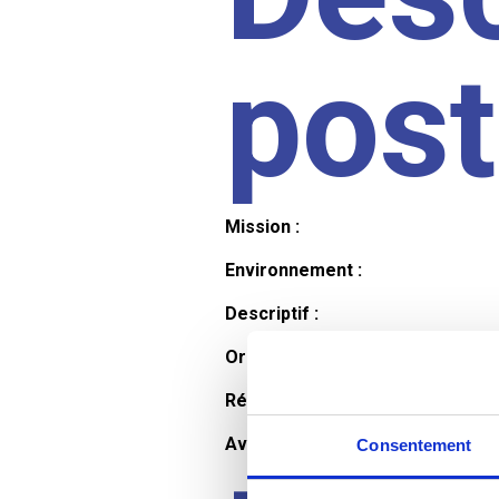
pos
Mission :
Environnement :
Descriptif :
Organisation et horaires :
Rémunération :
Avantages :
Consentement