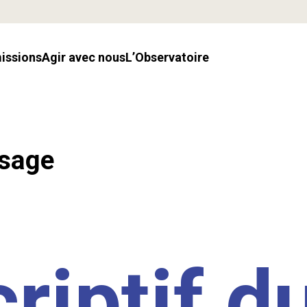
missions
Agir avec nous
l’Observatoire
ssage
riptif d