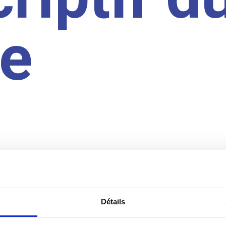
te
Détails