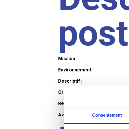
pos
Mission :
Environnement :
Descriptif :
Organisation et horaires :
Rémunération :
Avantages :
Consentement