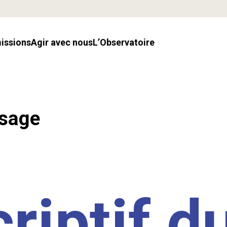
missions
Agir avec nous
l’Observatoire
ssage
riptif d