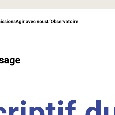
missions
Agir avec nous
l’Observatoire
ssage
riptif d