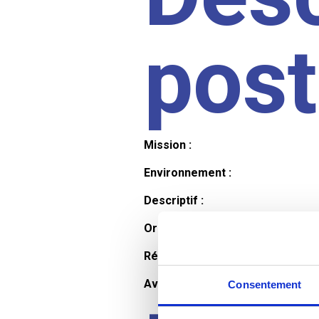
pos
Mission :
Environnement :
Descriptif :
Organisation et horaires :
Rémunération :
Avantages :
Consentement