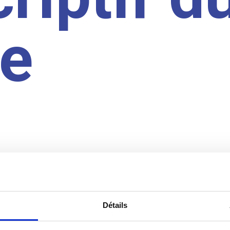
te
Détails