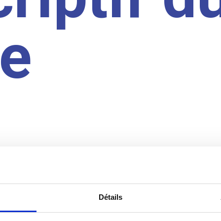
te
Détails