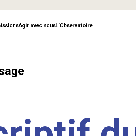
missions
Agir avec nous
l’Observatoire
ssage
riptif d