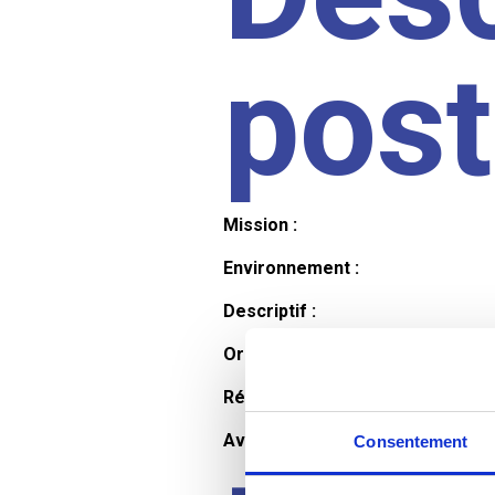
pos
Mission :
Environnement :
Descriptif :
Organisation et horaires :
Rémunération :
Avantages :
Consentement