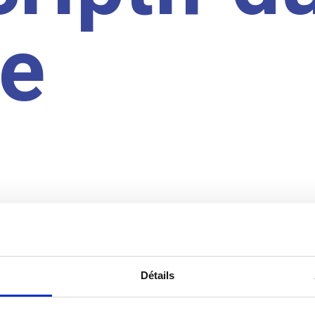
te
Détails