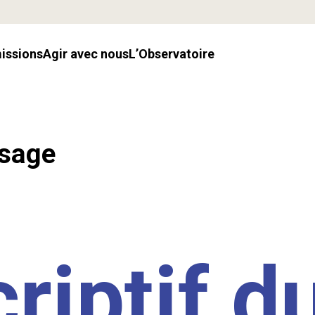
missions
Agir avec nous
l’Observatoire
ssage
riptif d