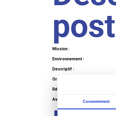
pos
Mission :
Environnement :
Descriptif :
Organisation et horaires :
Rémunération :
Avantages :
Consentement