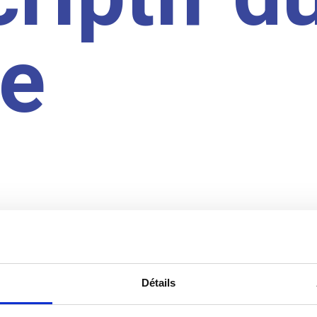
te
Détails