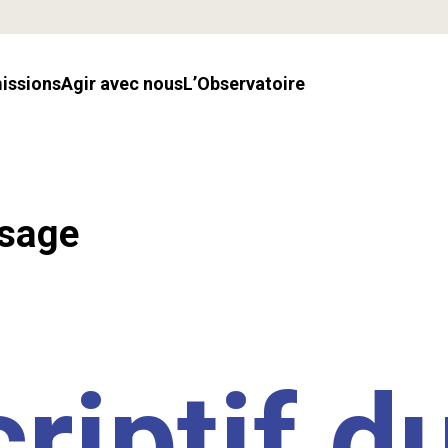
missions
Agir avec nous
l’Observatoire
ssage
riptif d