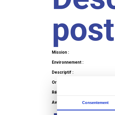
pos
Mission :
Environnement :
Descriptif :
Organisation et horaires :
Rémunération :
Avantages :
Consentement