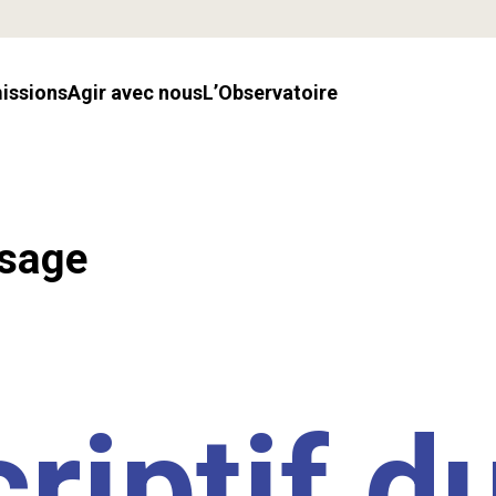
missions
Agir avec nous
l’Observatoire
ssage
riptif d