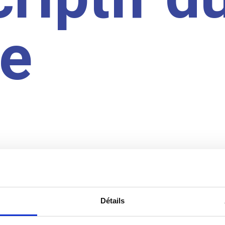
te
Détails