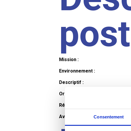
pos
Mission :
Environnement :
Descriptif :
Organisation et horaires :
Rémunération :
Avantages :
Consentement