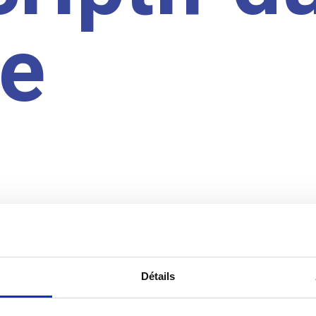
te
Détails