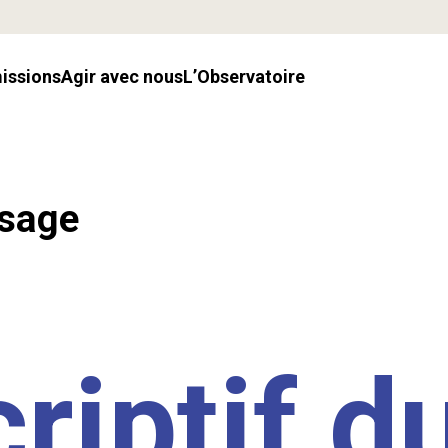
missions
Agir avec nous
l’Observatoire
ssage
riptif d