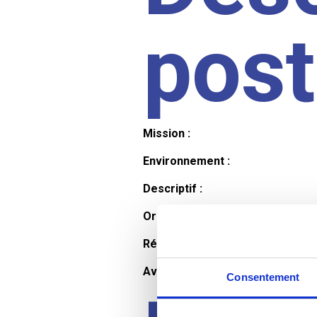
pos
Mission :
Environnement :
Descriptif :
Organisation et horaires :
Rémunération :
Avantages :
Consentement